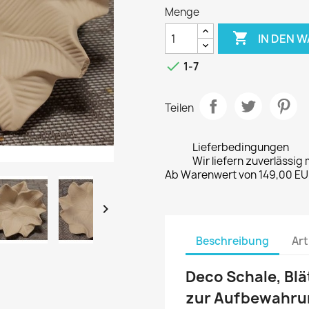
Menge

IN DEN 

1-7
Teilen
Lieferbedingungen
Wir liefern zuverlässig 
Ab Warenwert von 149,00 EUR

Beschreibung
Art
Deco Schale, Bl
zur Aufbewahrun