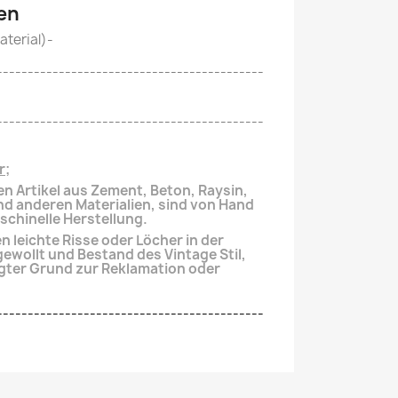
en
terial)-
-------------------------------------------
-------------------------------------------
r;
en Artikel aus Zement, Beton, Raysin,
und anderen
Materialien, sind von Hand
aschinelle Herstellung.
 leichte Risse oder Löcher in der
gewollt und Bestand des Vintage Stil,
gter
Grund zur Reklamation oder
-------------------------------------------