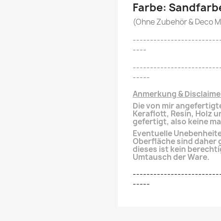
Farbe: Sandfarb
(Ohne Zubehör & Deco Ma
-------------------------
----
-------------------------
-----
Anmerkung & Disclaime
Die von mir angefertigt
Keraflott, Resin, Holz 
gefertigt, also keine m
Eventuelle Unebenheiten
Oberfläche
sind daher 
dieses ist kein
berechti
Umtausch der Ware.
-------------------------
-----