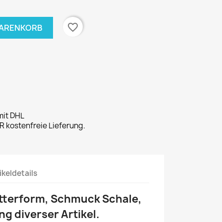
favorite_border
WARENKORB
mit DHL
 kostenfreie Lieferung.
ikeldetails
ätterform, Schmuck Schale,
g diverser Artikel.