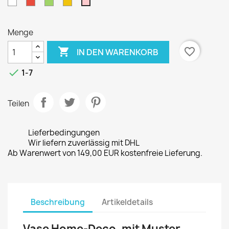
Weiß
Rot
Grün
Gelb
Pink
Menge

favorite_border
IN DEN WARENKORB

1-7
Teilen
Lieferbedingungen
Wir liefern zuverlässig mit DHL
Ab Warenwert von 149,00 EUR kostenfreie Lieferung.
Beschreibung
Artikeldetails
Vase Home-Deco, mit Muster,