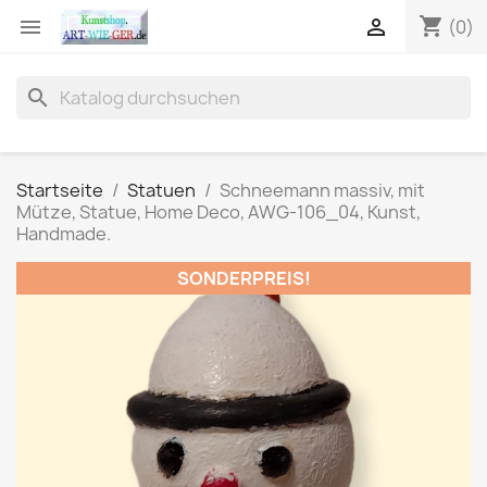
shopping_cart


(0)
search
Startseite
Statuen
Schneemann massiv, mit
Mütze, Statue, Home Deco, AWG-106_04, Kunst,
Handmade.
SONDERPREIS!