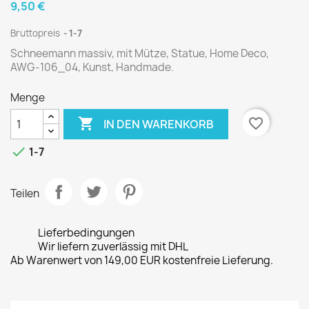
9,50 €
Bruttopreis
1-7
Schneemann massiv, mit Mütze, Statue, Home Deco,
AWG-106_04, Kunst, Handmade.
Menge

favorite_border
IN DEN WARENKORB

1-7
Teilen
Lieferbedingungen
Wir liefern zuverlässig mit DHL
Ab Warenwert von 149,00 EUR kostenfreie Lieferung.