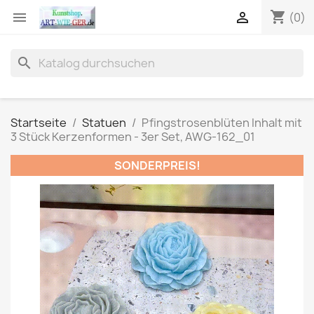
shopping_cart


(0)
search
Startseite
Statuen
Pfingstrosenblüten Inhalt mit
3 Stück Kerzenformen - 3er Set, AWG-162_01
SONDERPREIS!