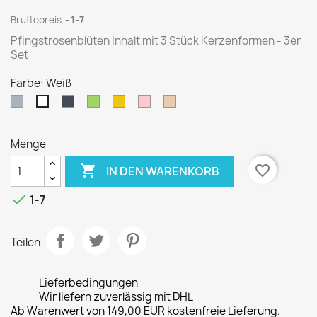
Bruttopreis
1-7
Pfingstrosenblüten Inhalt mit 3 Stück Kerzenformen - 3er
Set
Farbe: Weiß
Grau
Schwarz
Grün
Gelb
Pink
Sand-
Weiß
Farbe
Menge

favorite_border
IN DEN WARENKORB

1-7
Teilen
Lieferbedingungen
Wir liefern zuverlässig mit DHL
Ab Warenwert von 149,00 EUR kostenfreie Lieferung.