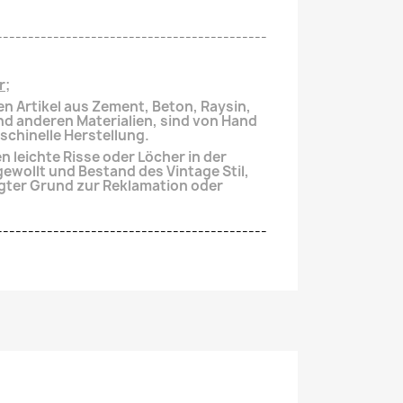
-------------------------------------------
r;
en Artikel aus Zement, Beton, Raysin,
und anderen
Materialien, sind von Hand
aschinelle Herstellung.
 leichte Risse oder Löcher in der
gewollt und Bestand des Vintage Stil,
gter
Grund zur Reklamation oder
-------------------------------------------