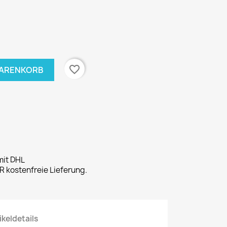
favorite_border
WARENKORB
mit DHL
 kostenfreie Lieferung.
ikeldetails