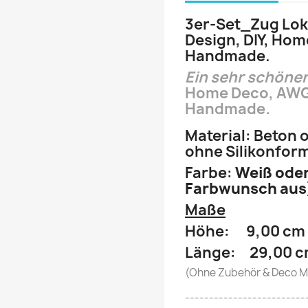
3er-Set_Zug Lok
Design, DIY, Ho
Handmade.
Ein sehr schöner
Home Deco, AWG
Handmade
.
Material: Beton 
ohne Silikonfor
Farbe:
Weiß oder
Farbwunsch aus
Maße
Höhe: 9,00 cm
Länge: 29,00 
(Ohne Zubehör & Deco Ma
-------------------------