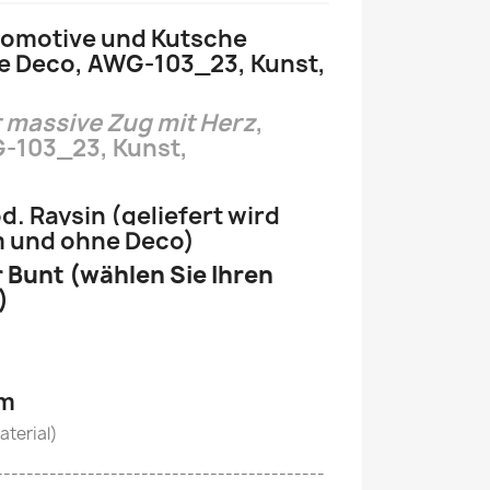
omotive und Kutsche
me Deco, AWG-103_23, Kunst,
 massive Zug mit Herz
,
-103_23, Kunst,
od. Raysin
(geliefert wird
m und ohne Deco)
 Bunt (wählen Sie Ihren
)
cm
terial)
-------------------------------------------