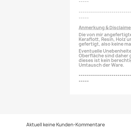
-----
-------------------------
-----
Anmerkung & Disclaime
Die von mir angefertigt
Keraflott, Resin, Holz 
gefertigt, also keine m
Eventuelle Unebenheiten
Oberfläche
sind daher 
dieses ist kein
berechti
Umtausch der Ware.
-------------------------
-----
Aktuell keine Kunden-Kommentare