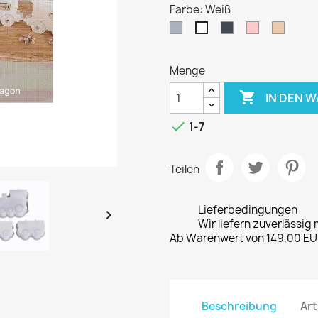
Farbe: Weiß
Grau
Schwarz
Pink
Sand-
Weiß
Farbe
Menge

IN DEN 

1-7
Teilen
Lieferbedingungen

Wir liefern zuverlässig 
Ab Warenwert von 149,00 EUR
Beschreibung
Art