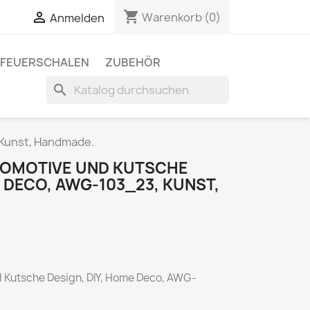
shopping_cart

Warenkorb
(0)
Anmelden
FEUERSCHALEN
ZUBEHÖR
search
 Kunst, Handmade.
KOMOTIVE UND KUTSCHE
E DECO, AWG-103_23, KUNST,
 Kutsche Design, DIY, Home Deco, AWG-